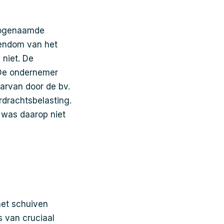
 zogenaamde
gendom van het
niet. De
 De ondernemer
aarvan door de bv.
rdrachtsbelasting.
g was daarop niet
 het schuiven
s van cruciaal