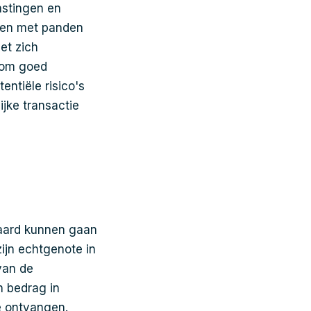
astingen en
ven met panden
et zich
 om goed
entiële risico's
ijke transactie
paard kunnen gaan
ijn echtgenote in
van de
n bedrag in
te ontvangen.