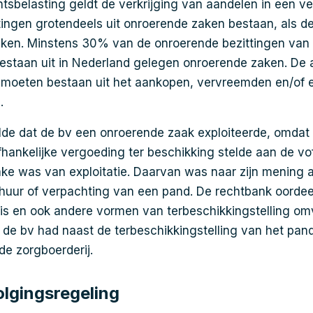
tsbelasting geldt de verkrijging van aandelen in een v
ingen grotendeels uit onroerende zaken bestaan, als de
aken. Minstens 30% van de onroerende bezittingen va
staan uit in Nederland gelegen onroerende zaken. De a
moeten bestaan uit het aankopen, vervreemden en/of e
.
lde dat de bv een onroerende zaak exploiteerde, omdat 
hankelijke vergoeding ter beschikking stelde aan de v
ake was van exploitatie. Daarvan was naar zijn mening a
huur of verpachting van een pand. De rechtbank oordee
r is en ook andere vormen van terbeschikkingstelling om
de bv had naast de terbeschikkingstelling van het pan
de zorgboerderij.
olgingsregeling