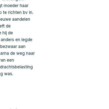
gt moeder haar
te richten bv in.
nieuwe aandelen
eft de
 hij de
e anders en legde
e bezwaar aan
aarna de weg naar
van een
rdrachtsbelasting
ng was.