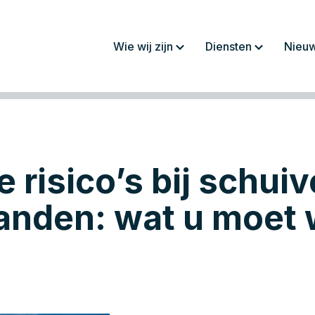
Wie wij zijn
Diensten
Nieu
Over ons
Jaarrekeningen/
rapportages
Werkwijze
Fiscaliteit
Team
Administratie
e risico’s bij schui
Werken bij
Salaris en personeel
Advies
anden: wat u moet