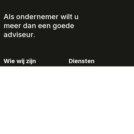
Als ondernemer wilt u
meer dan een goede
adviseur.
Wie wij zijn
Diensten
Over ons
Jaarrekeningen/ rapportages
Werkwijze
Fiscaliteit
Team
Administratie
Werken bij
Salaris en personeel
Advies