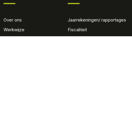
Over ons
Jaarrekeningen/ rapportages
Werkwijze
Fiscaliteit
Team
Administratie
Werken bij
Salaris en personeel
Advies
Gerritse MKB
Adviseurs
Nieuws
Contact