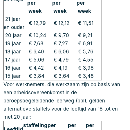
per
per
per
week
week
week
21 jaar
€ 12,79
€ 12,12
€ 11,51
en ouder
20 jaar
€ 10,24
€ 9,70
€ 9,21
19 jaar
€ 7,68
€ 7,27
€ 6,91
18 jaar
€ 6,40
€ 6,06
€ 5,76
17 jaar
€ 5,06
€ 4,79
€ 4,55
16 jaar
€ 4,42
€ 4,19
€ 3,98
15 jaar
€ 3,84
€ 3,64
€ 3,46
Voor werknemers, die werkzaam zijn op basis van
een arbeidsovereenkomst in de
beroepsbegeleidende leerweg (bbl), gelden
alternatieve staffels voor de leeftijd van 18 tot en
met 20 jaar:
staffeling
per
per
per
Leeftijd