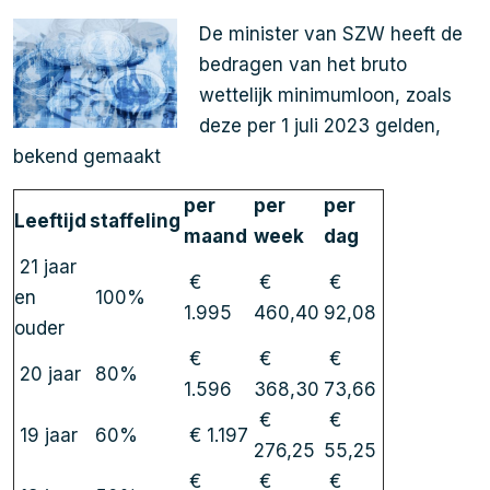
De minister van SZW heeft de
bedragen van het bruto
wettelijk minimumloon, zoals
deze per 1 juli 2023 gelden,
bekend gemaakt
per
per
per
Leeftijd
staffeling
maand
week
dag
21 jaar
€
€
€
en
100%
1.995
460,40
92,08
ouder
€
€
€
20 jaar
80%
1.596
368,30
73,66
€
€
19 jaar
60%
€ 1.197
276,25
55,25
€
€
€