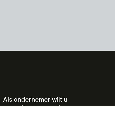
Als ondernemer wilt u
meer dan een goede
adviseur.