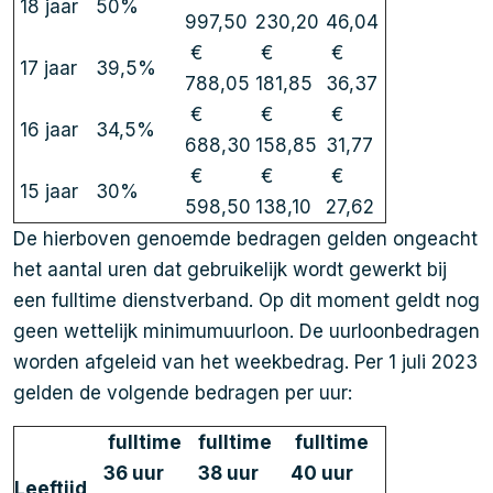
18 jaar
50%
997,50
230,20
46,04
€
€
€
17 jaar
39,5%
788,05
181,85
36,37
€
€
€
16 jaar
34,5%
688,30
158,85
31,77
€
€
€
15 jaar
30%
598,50
138,10
27,62
De hierboven genoemde bedragen gelden ongeacht
het aantal uren dat gebruikelijk wordt gewerkt bij
een fulltime dienstverband. Op dit moment geldt nog
geen wettelijk minimumuurloon. De uurloonbedragen
worden afgeleid van het weekbedrag. Per 1 juli 2023
gelden de volgende bedragen per uur:
fulltime
fulltime
fulltime
36 uur
38 uur
40 uur
Leeftijd