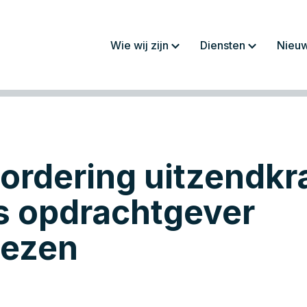
Wie wij zijn
Diensten
Nieu
Over ons
Jaarrekeningen/
rapportages
Werkwijze
Fiscaliteit
Team
Administratie
ordering uitzendkr
Werken bij
Salaris en personeel
Advies
s opdrachtgever
ezen