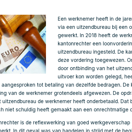
Een werknemer heeft in de jar
via een uitzendbureau bij een 
gewerkt. In 2018 heeft de werk
kantonrechter een loonvorderi
uitzendbureau ingesteld. De ka
deze vordering toegewezen. Om
door ontbinding van het uitzen
uitvoer kon worden gelegd, he
 aangesproken tot betaling van dezelfde bedragen. De 
ring van de werknemer grotendeels afgewezen. De opd
t uitzendbureau de werknemer heeft onderbetaald. Dat 
ch niet schuldig heeft gemaakt aan een onrechtmatige 
nrechter is de reflexwerking van goed werkgeverschap 
erkt. In dit geval was van handelen in strijd met de be