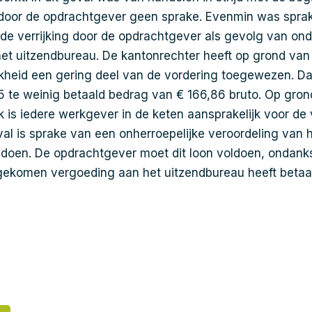
oor de opdrachtgever geen sprake. Evenmin was spra
e verrijking door de opdrachtgever als gevolg van ond
et uitzendbureau. De kantonrechter heeft op grond van
kheid een gering deel van de vordering toegewezen. Da
5 te weinig betaald bedrag van € 166,86 bruto. Op gron
k is iedere werkgever in de keten aansprakelijk voor de
geval is sprake van een onherroepelijke veroordeling van
ldoen. De opdrachtgever moet dit loon voldoen, ondanks
gekomen vergoeding aan het uitzendbureau heeft betaa