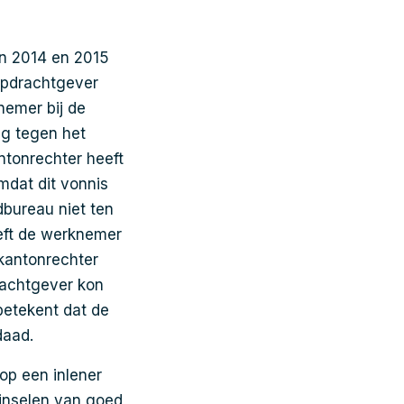
en 2014 en 2015
opdrachtgever
nemer bij de
ng tegen het
ntonrechter heeft
dat dit vonnis
dbureau niet ten
eft de werknemer
kantonrechter
rachtgever kon
betekent dat de
daad.
op een inlener
ginselen van goed