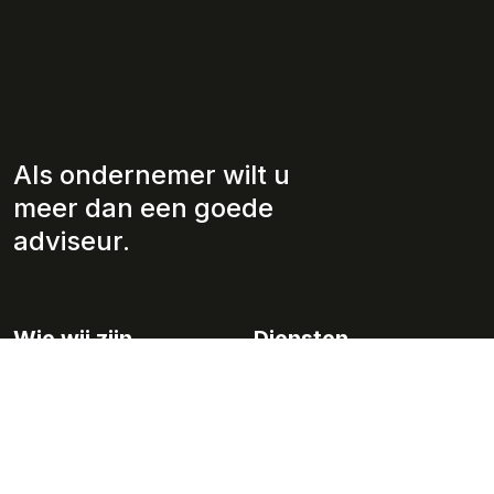
Als ondernemer wilt u
meer dan een goede
adviseur.
Wie wij zijn
Diensten
Over ons
Jaarrekeningen/ rapportages
Werkwijze
Fiscaliteit