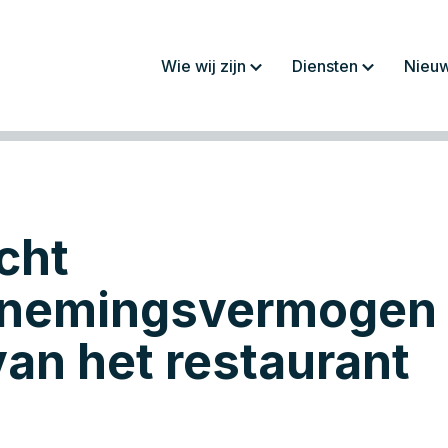
Wie wij zijn
Diensten
Nieu
Over ons
Jaarrekeningen/
rapportages
Werkwijze
Fiscaliteit
Team
Administratie
cht
Werken bij
Salaris en personeel
Advies
nemingsvermogen 
van het restaurant