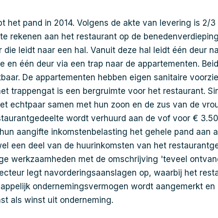
t het pand in 2014. Volgens de akte van levering is 2/3
 te rekenen aan het restaurant op de benedenverdieping
die leidt naar een hal. Vanuit deze hal leidt één deur n
e en één deur via een trap naar de appartementen. Beid
uitbaar. De appartementen hebben eigen sanitaire voorz
het trappengat is een bergruimte voor het restaurant. S
 het echtpaar samen met hun zoon en de zus van de vro
estaurantgedeelte wordt verhuurd aan de vof voor € 3.5
 hun aangifte inkomstenbelasting het gehele pand aan al
el een deel van de huurinkomsten van het restaurantge
erige werkzaamheden met de omschrijving 'teveel ontva
ecteur legt navorderingsaanslagen op, waarbij het rest
appelijk ondernemingsvermogen wordt aangemerkt en h
ast als winst uit onderneming.