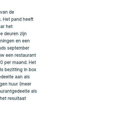
 van de
. Het pand heeft
aar het
e deuren zijn
ieningen en een
inds september
uw een restaurant
00 per maand. Het
s bezitting in box
deelte aan als
ngen huur (meer
aurantgedeelte als
et resultaat