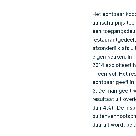
Het echtpaar koop
aanschafprijs toe
één toegangsdeur 
restaurantgedeelt
afzonderlijk afsl
eigen keuken. In 
2014 exploiteert
in een vof. Het r
echtpaar geeft in
3. De man geeft w
resultaat uit ov
dan 4%)'. De insp
buitenvennootsch
daaruit wordt bel