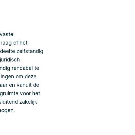
 vaste
vraag of het
deelte zelfstandig
juridisch
andig rendabel te
ningen om deze
baar en vanuit de
rgruimte voor het
luitend zakelijk
rmogen.