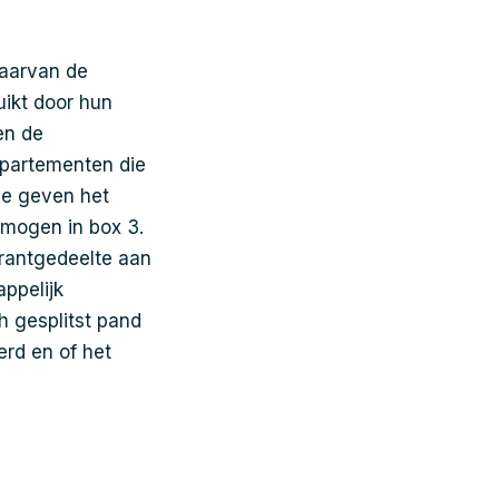
waarvan de
ikt door hun
en de
ppartementen die
Ze geven het
rmogen in box 3.
urantgedeelte aan
appelijk
h gesplitst pand
erd en of het