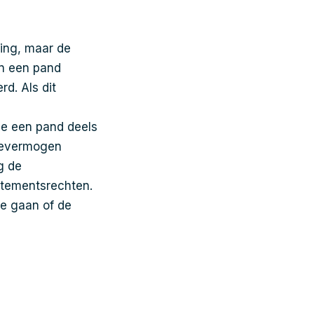
sing, maar de
n een pand
rd. Als dit
ie een pand deels
uzevermogen
g de
artementsrechten.
te gaan of de