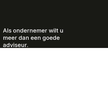
Als ondernemer wilt u
meer dan een goede
adviseur.
Wie wij zijn
Diensten
Over ons
Jaarrekeningen/ rapportages
Werkwijze
Fiscaliteit
Team
Administratie