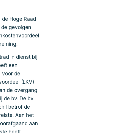
j de Hoge Raad
n de gevolgen
onkostenvoordeel
neming.
ad in dienst bij
eft een
 voor de
voordeel (LKV)
van de overgang
j de bv. De bv
il betrof de
reiste. Aan het
 voorafgaand aan
ste heeft