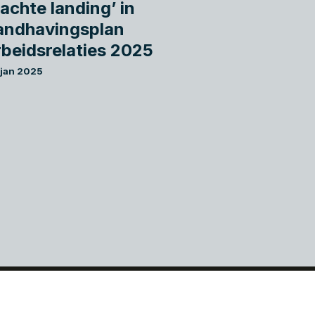
Zachte landing’ in
andhavingsplan
rbeidsrelaties 2025
 jan 2025
Gerritse MKB Adviseurs