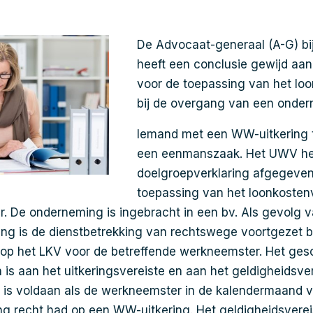
De Advocaat-generaal (A-G) bi
heeft een conclusie gewijd aa
voor de toepassing van het lo
bij de overgang van een onder
Iemand met een WW-uitkering tr
een eenmanszaak. Het UWV he
doelgroepverklaring afgegeven
toepassing van het loonkosten
. De onderneming is ingebracht in een bv. Als gevolg 
g is de dienstbetrekking van rechtswege voortgezet bi
p het LKV voor de betreffende werkneemster. Het gesch
 is aan het uitkeringsvereiste en aan het geldigheidsve
e is voldaan als de werkneemster in de kalendermaand
ng recht had op een WW-uitkering. Het geldigheidsverei