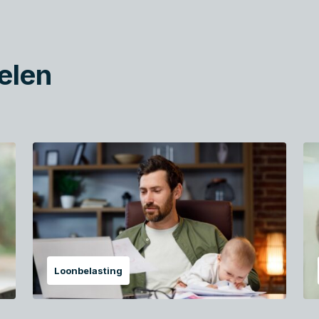
elen
Loonbelasting