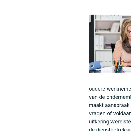
oudere werknemer
van de ondernemin
maakt aanspraak o
vragen of voldaan
uitkeringsvereist
de dienstbetrekki