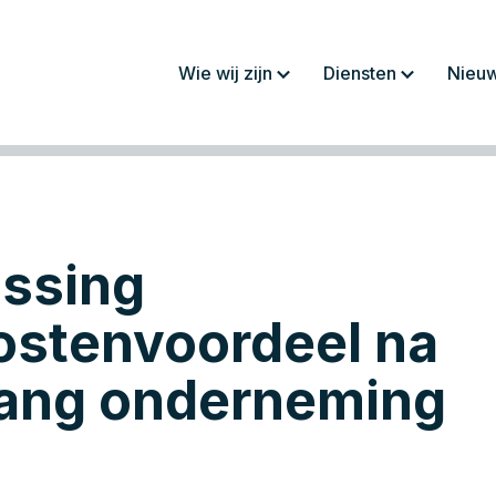
Wie wij zijn
Diensten
Nieu
Over ons
Jaarrekeningen/
rapportages
Werkwijze
Fiscaliteit
Team
Administratie
ssing
Werken bij
Salaris en personeel
Advies
ostenvoordeel na
ang onderneming