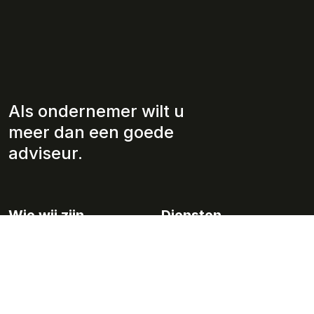
Als ondernemer wilt u
meer dan een goede
adviseur.
Wie wij zijn
Diensten
Over ons
Jaarrekeningen/ rapportages
Werkwijze
Fiscaliteit