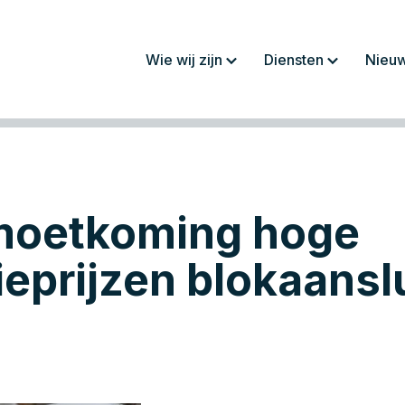
Wie wij zijn
Diensten
Nieu
Over ons
Jaarrekeningen/
rapportages
Werkwijze
Fiscaliteit
Team
Administratie
oetkoming hoge
Werken bij
Salaris en personeel
Advies
eprijzen blokaansl