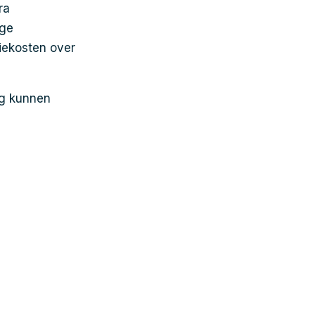
ra
ige
ekosten over
ng kunnen