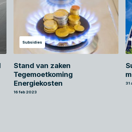
Subsidies
d
Stand van zaken
S
Tegemoetkoming
m
Energiekosten
31
16 feb 2023