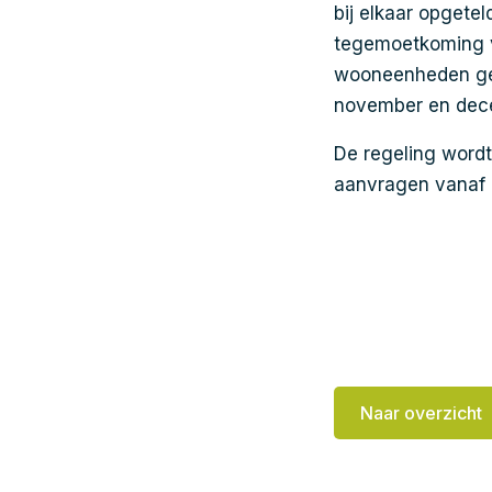
bij elkaar opgete
tegemoetkoming v
wooneenheden ge
november en de
De regeling wordt
aanvragen vanaf 
Naar overzicht