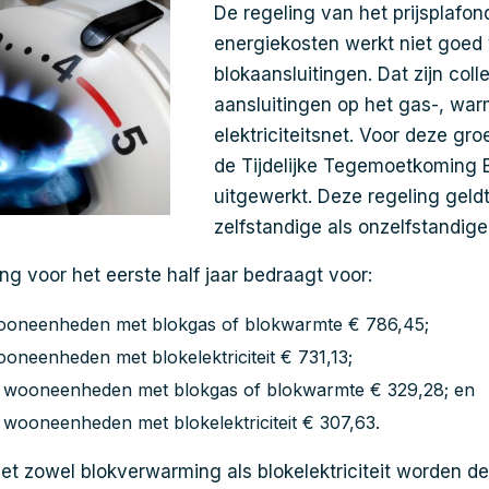
De regeling van het prijsplafon
energiekosten werkt niet goed
blokaansluitingen. Dat zijn coll
aansluitingen op het gas-, war
elektriciteitsnet. Voor deze gr
de Tijdelijke Tegemoetkoming 
uitgewerkt. Deze regeling geld
zelfstandige als onzelfstandi
 voor het eerste half jaar bedraagt voor:
wooneenheden met blokgas of blokwarmte € 786,45;
ooneenheden met blokelektriciteit € 731,13;
e wooneenheden met blokgas of blokwarmte € 329,28; en
 wooneenheden met blokelektriciteit € 307,63.
et zowel blokverwarming als blokelektriciteit worden 