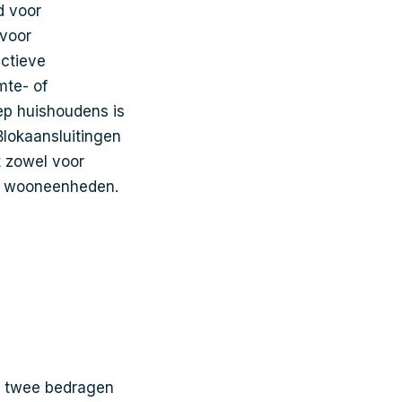
d voor
 voor
ectieve
mte- of
oep huishoudens is
Blokaansluitingen
t zowel voor
ge wooneenheden.
de twee bedragen