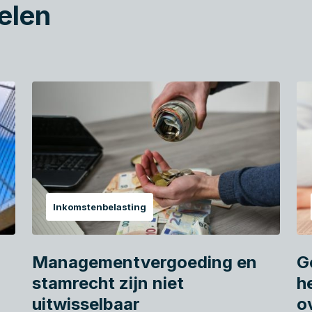
elen
Inkomstenbelasting
Managementvergoeding en
G
stamrecht zijn niet
h
uitwisselbaar
o