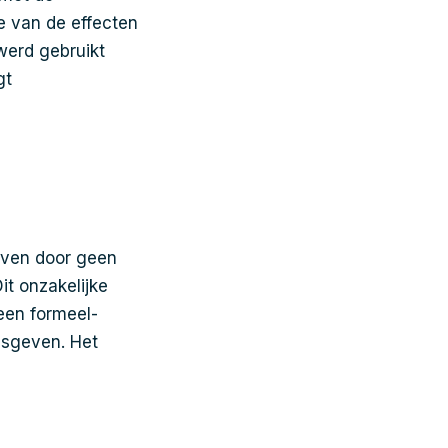
de van de effecten
werd gebruikt
gt
geven door geen
it onzakelijke
 een formeel-
ijsgeven. Het