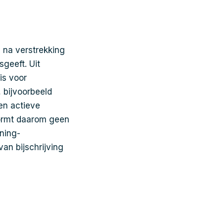
 na verstrekking
sgeeft. Uit
is voor
, bijvoorbeeld
een actieve
 vormt daarom geen
ening-
an bijschrijving