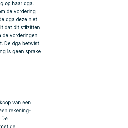
ng op haar dga.
om de vordering
t de dga deze niet
 dat dit stilzitten
n de vorderingen
t. De dga betwist
ing is geen sprake
ankoop van een
een rekening-
. De
 met de