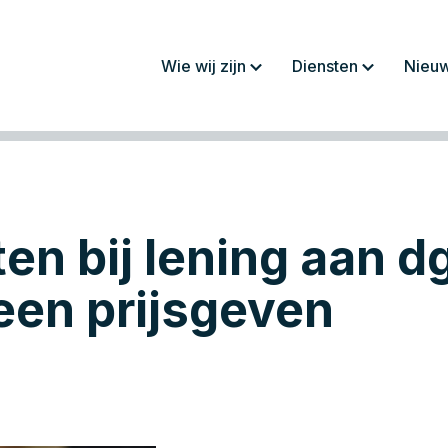
Wie wij zijn
Diensten
Nieu
Over ons
Jaarrekeningen/
rapportages
Werkwijze
Fiscaliteit
Team
Administratie
tten bij lening aan d
Werken bij
Salaris en personeel
Advies
een prijsgeven