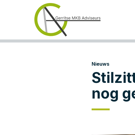
Nieuws
Stilzi
nog g