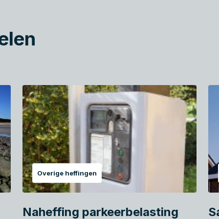
elen
Overige heffingen
Naheffing parkeerbelasting
S