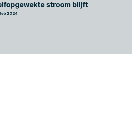
elfopgewekte stroom blijft
 feb 2024
Gerritse MKB Adviseurs