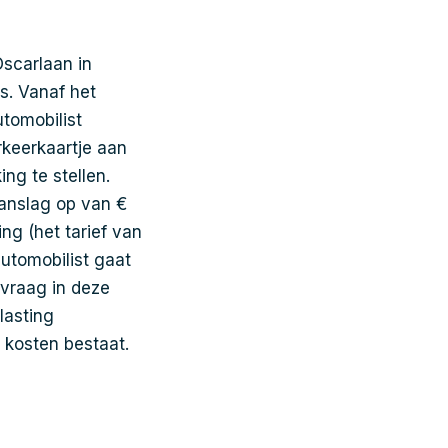
Oscarlaan in
is. Vanaf het
tomobilist
rkeerkaartje aan
ng te stellen.
aanslag op van €
ng (het tarief van
automobilist gaat
 vraag in deze
lasting
t kosten bestaat.