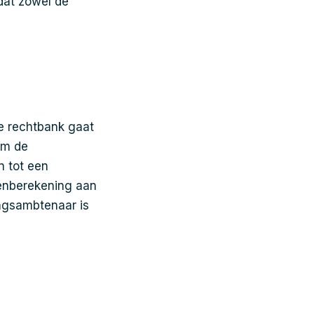
dat zowel de
e rechtbank gaat
om de
n tot een
tenberekening aan
ingsambtenaar is