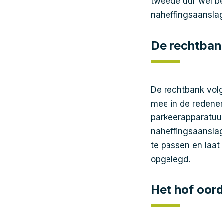
tweede uur wel be
naheffingsaanslag
De rechtbank
De rechtbank volg
mee in de redener
parkeerapparatuur
naheffingsaansla
te passen en laat
opgelegd.
Het hof oor