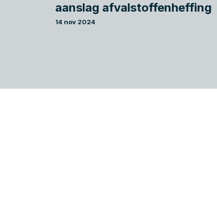
aanslag afvalstoffenheffing
14 nov 2024
Als ondernemer wilt u