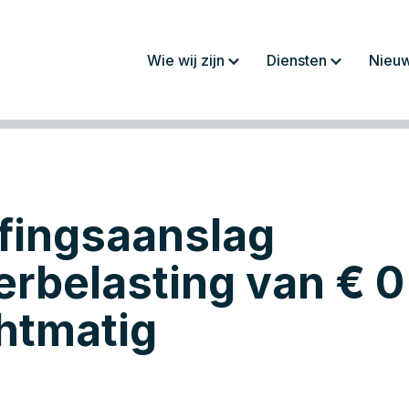
Wie wij zijn
Diensten
Nieu
Over ons
Jaarrekeningen/
rapportages
Werkwijze
Fiscaliteit
Team
Administratie
fingsaanslag
Werken bij
Salaris en personeel
Advies
rbelasting van € 0 
htmatig