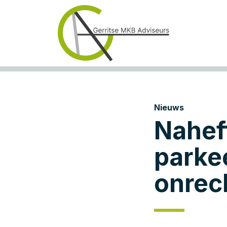
Nieuws
Nahef
parkee
onrec