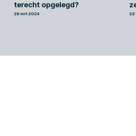
terecht opgelegd?
z
28 mrt 2024
22
Wie wij zijn
Diensten