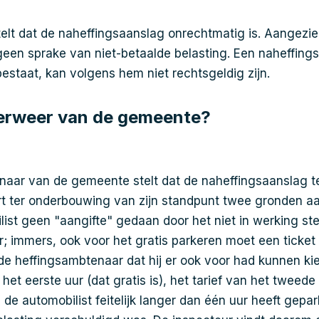
telt dat de naheffingsaanslag onrechtmatig is. Aangezi
geen sprake van niet-betaalde belasting. Een naheffing
bestaat, kan volgens hem niet rechtsgeldig zijn.
verweer van de gemeente?
aar van de gemeente stelt dat de naheffingsaanslag te
rt ter onderbouwing van zijn standpunt twee gronden aa
list geen "aangifte" gedaan door het niet in werking ste
; immers, ook voor het gratis parkeren moet een ticke
de heffingsambtenaar dat hij er ook voor had kunnen kie
 het eerste uur (dat gratis is), het tarief van het tweede 
 de automobilist feitelijk langer dan één uur heeft gepa