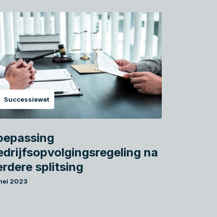
Successiewet
oepassing
edrijfsopvolgingsregeling na
erdere splitsing
mei 2023