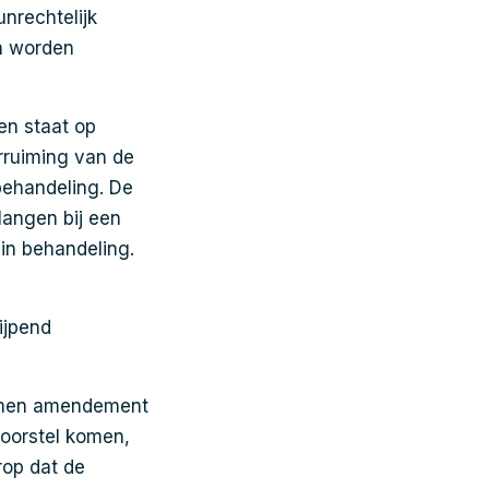
nrechtelijk
en worden
en staat op
rruiming van de
behandeling. De
langen bij een
 in behandeling.
ijpend
omen amendement
voorstel komen,
rop dat de