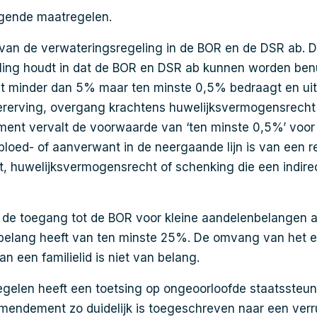
lgende maatregelen.
 van de verwateringsregeling in de BOR en de DSR ab. 
ling houdt in dat de BOR en DSR ab kunnen worden ben
at minder dan 5% maar ten minste 0,5% bedraagt en uits
ererving, overgang krachtens huwelijksvermogensrecht 
ent vervalt de voorwaarde van ‘ten minste 0,5%’ voor 
 bloed- of aanverwant in de neergaande lijn is van een
t, huwelijksvermogensrecht of schenking die een indirec
 de toegang tot de BOR voor kleine aandelenbelangen a
 belang heeft van ten minste 25%. De omvang van het 
n een familielid is niet van belang.
egelen heeft een toetsing op ongeoorloofde staatssteu
 amendement zo duidelijk is toegeschreven naar een verr