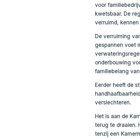
voor familiebedri
kwetsbaar. De reg
verruimd, kennen
De verruiming van
gespannen voet me
verwateringsregel
onderbouwing voor
familiebelang van 
Eerder heeft de s
handhaafbaarheid
verslechteren.
Het is aan de K
terug te draaien. 
tenzij een Kamerm