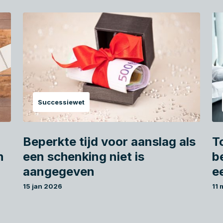
Successiewet
Beperkte tijd voor aanslag als
T
n
een schenking niet is
b
aangegeven
e
15 jan 2026
11 