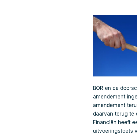
BOR en de doorsch
amendement inged
amendement terug
daarvan terug te 
Financiën heeft e
uitvoeringstoets