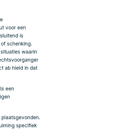
De
ut voor een
luitend is
of schenking.
situaties waarin
 rechtsvoorganger
t ab hield in dat
ls een
eigen
n plaatsgevonden.
uiming specifiek