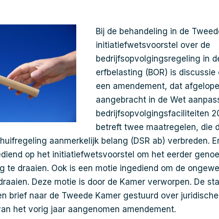
Bij de behandeling in de Twee
initiatiefwetsvoorstel over de
bedrijfsopvolgingsregeling in 
erfbelasting (BOR) is discussie
een amendement, dat afgelopen
aangebracht in de Wet aanpass
bedrijfsopvolgingsfaciliteiten 
betreft twee maatregelen, die 
uifregeling aanmerkelijk belang (DSR ab) verbreden. Er
iend op het initiatiefwetsvoorstel om het eerder gen
 te draaien. Ook is een motie ingediend om de ongew
draaien. Deze motie is door de Kamer verworpen. De sta
en brief naar de Tweede Kamer gestuurd over juridisch
 van het vorig jaar aangenomen amendement.