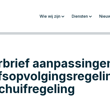
Wie wij zijn
Diensten
Nieu
Over ons
Jaarrekeningen/
rapportages
Werkwijze
Fiscaliteit
Team
Administratie
brief aanpassingen
Werken bij
Salaris en personeel
Advies
jfsopvolgingsregeli
chuifregeling