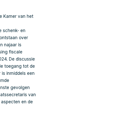
de Kamer van het
de schenk- en
 ontstaan over
 najaar is
ing fiscale
2024. De discussie
de toegang tot de
 is inmiddels een
oemde
enste gevolgen
atssecretaris van
e aspecten en de