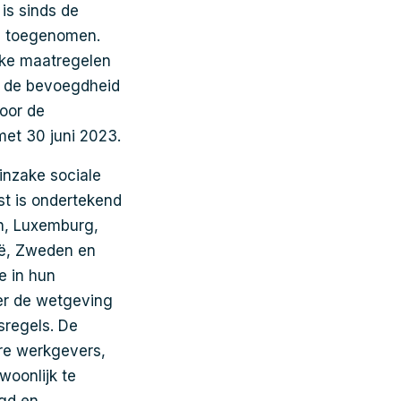
is sinds de
 toegenomen.
ijke maatregelen
t de bevoegdheid
oor de
et 30 juni 2023.
inzake sociale
t is ondertekend
in, Luxemburg,
hië, Zweden en
e in hun
er de wetgeving
sregels. De
re werkgevers,
woonlijk te