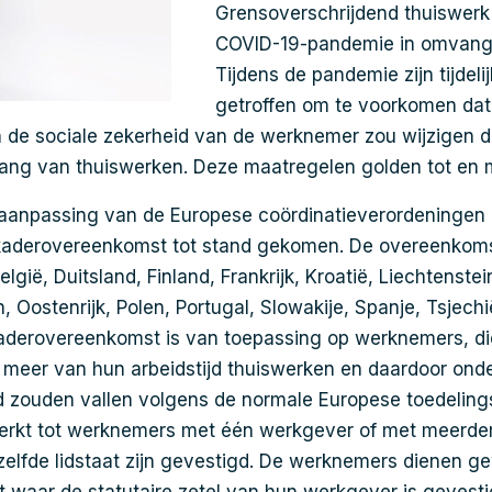
Grensoverschrijdend thuiswerk 
COVID-19-pandemie in omvang
Tijdens de pandemie zijn tijdel
getroffen om te voorkomen da
 de sociale zekerheid van de werknemer zou wijzigen d
g van thuiswerken. Deze maatregelen golden tot en m
 aanpassing van de Europese coördinatieverordeningen 
 kaderovereenkomst tot stand gekomen. De overeenkoms
lgië, Duitsland, Finland, Frankrijk, Kroatië, Liechtenste
 Oostenrijk, Polen, Portugal, Slowakije, Spanje, Tsjec
kaderovereenkomst is van toepassing op werknemers, di
meer van hun arbeidstijd thuiswerken en daardoor ond
 zouden vallen volgens de normale Europese toedeling
perkt tot werknemers met één werkgever of met meerde
ezelfde lidstaat zijn gevestigd. De werknemers dienen ge