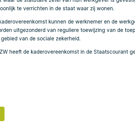
t waar de statutaire zetel van hun werkgever is gevest
onlijk te verrichten in de staat waar zij wonen.
kaderovereenkomst kunnen de werknemer en de werkg
rden uitgezonderd van reguliere toewijzing van de toep
gebied van de sociale zekerheid.
SZW heeft de kaderovereenkomst in de Staatscourant ge