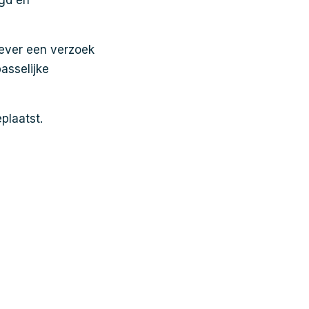
igd en
ever een verzoek
asselijke
plaatst.