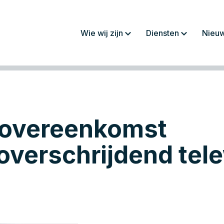
Wie wij zijn
Diensten
Nieu
Over ons
Jaarrekeningen/
rapportages
Werkwijze
Fiscaliteit
Team
Administratie
overeenkomst
Werken bij
Salaris en personeel
Advies
overschrijdend tel