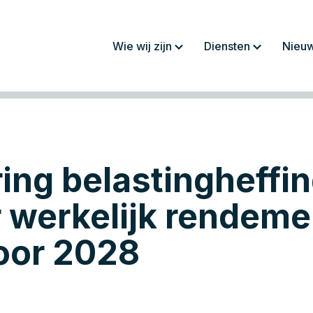
Wie wij zijn
Diensten
Nieu
Over ons
Jaarrekeningen/
rapportages
Werkwijze
Fiscaliteit
Team
Administratie
ing belastingheffi
Werken bij
Salaris en personeel
Advies
r werkelijk rendeme
voor 2028