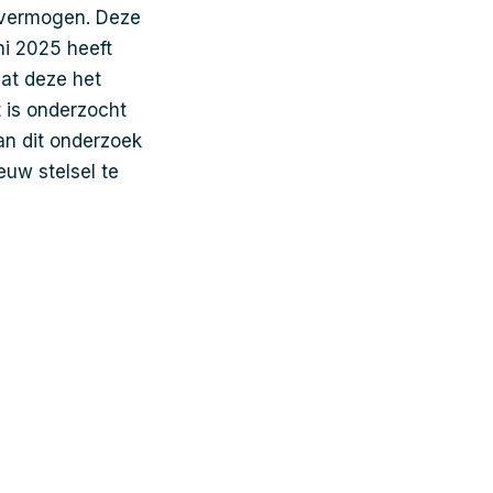
t vermogen. Deze
ni 2025 heeft
at deze het
t is onderzocht
an dit onderzoek
euw stelsel te