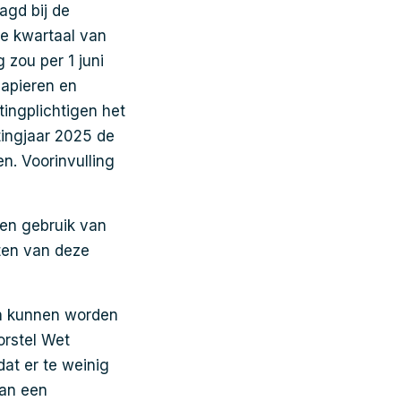
agd bij de
te kwartaal van
 zou per 1 juni
papieren en
tingplichtigen het
tingjaar 2025 de
. Voorinvulling
gen gebruik van
sten van deze
den kunnen worden
orstel Wet
dat er te weinig
van een