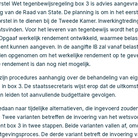
stel Wet tegenbewijsregeling box 3 is advies aangevra
ng van de Raad van State. De planning is om in het eers
stel in te dienen bij de Tweede Kamer. Inwerkingtreding
tsvinden. Voor het leveren van tegenbewijs wordt het 
r Opgaaf werkelijk rendement ontwikkeld, waarmee belas
ent kunnen aangeven. In de aangifte IB zal vanaf belas
den opgenomen om het werkelijke rendement op te geven
e rendement is dan nog niet mogelijk.
zijn procedures aanhangig over de behandeling van ei
in box 3. De staatssecretaris wijst erop dat de uitkom
n leiden tot aanvullende budgettaire gevolgen.
edaan naar tijdelijke alternatieven, die ingevoerd zou
7. Twee varianten betreffen de invoering van het wetsvo
nt box 3 in twee stappen. Beide varianten vallen af, om
wetgevingsproces. De derde variant betreft de invoering 