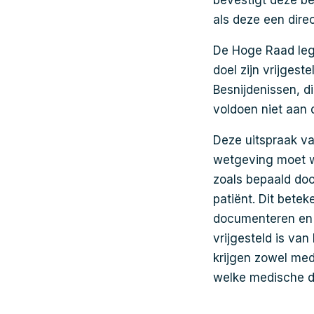
bevestigt deze be
als deze een dire
De Hoge Raad legt
doel zijn vrijgest
Besnijdenissen, d
voldoen niet aan d
Deze uitspraak va
wetgeving moet wo
zoals bepaald doo
patiënt. Dit bete
documenteren en 
vrijgesteld is va
krijgen zowel medi
welke medische di