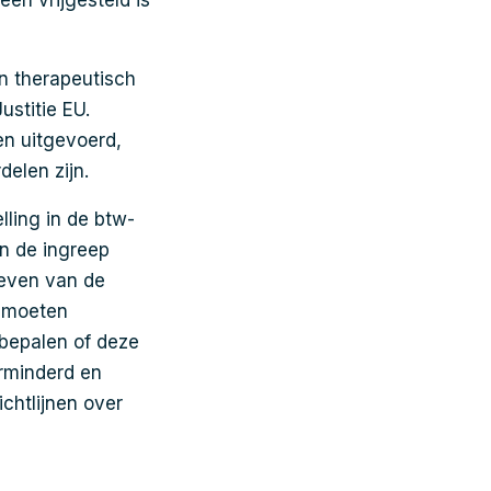
en vrijgesteld is
en therapeutisch
ustitie EU.
en uitgevoerd,
delen zijn.
ling in de btw-
an de ingreep
ieven van de
g moeten
bepalen of deze
erminderd en
ichtlijnen over