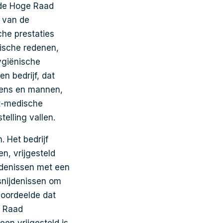
 de Hoge Raad
 van de
che prestaties
ische redenen,
hygiënische
n bedrijf, dat
ngens en mannen,
t-medische
telling vallen.
. Het bedrijf
n, vrijgesteld
jdenissen met een
esnijdenissen om
 oordeelde dat
e Raad