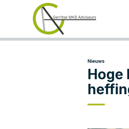
Nieuws
Hoge 
heffi