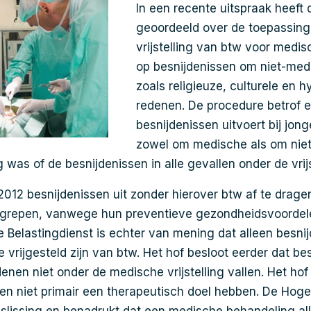
In een recente uitspraak heeft
geoordeeld over de toepassing
vrijstelling van btw voor medis
op besnijdenissen om niet-med
zoals religieuze, culturele en 
redenen. De procedure betrof ee
besnijdenissen uitvoert bij jo
zowel om medische als om nie
was of de besnijdenissen in alle gevallen onder de vrijs
2012 besnijdenissen uit zonder hierover btw af te dragen
ngrepen, vanwege hun preventieve gezondheidsvoordele
 Belastingdienst is echter van mening dat alleen besni
e vrijgesteld zijn van btw. Het hof besloot eerder dat b
enen niet onder de medische vrijstelling vallen. Het hof
en niet primair een therapeutisch doel hebben. De Hog