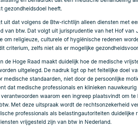
slissing en benadrukt dat een medische behandeling alle
ct gezondheidsdoel heeft.
 uit dat volgens de Btw-richtlijn alleen diensten met e
eld van btw. Dat volgt uit jurisprudentie van het Hof van J
ie om religieuze, culturele of hygiënische redenen word
it criterium, zelfs niet als er mogelijke gezondheidsvoor
n de Hoge Raad maakt duidelijk hoe de medische vrijstel
rden uitgelegd. De nadruk ligt op het feitelijke doel v
r medische standaarden, niet door de persoonlijke mot
kent dat medische professionals en klinieken nauwkeuri
verantwoorden waarom een ingreep plaatsvindt om te 
n btw. Met deze uitspraak wordt de rechtsonzekerheid v
sche professionals als belastingautoriteiten duidelijke r
ensten vrijgesteld zijn van btw in Nederland.