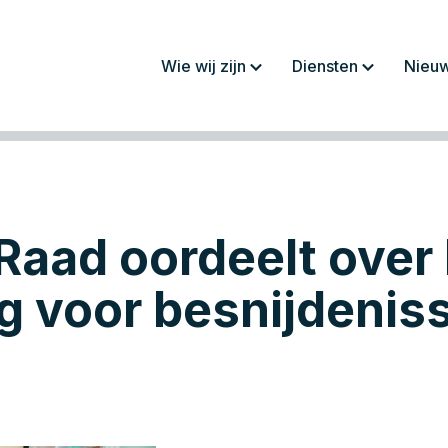
Wie wij zijn
Diensten
Nieu
Over ons
Jaarrekeningen/
rapportages
Werkwijze
Fiscaliteit
Team
Administratie
Raad oordeelt over
Werken bij
Salaris en personeel
Advies
ng voor besnijdenis