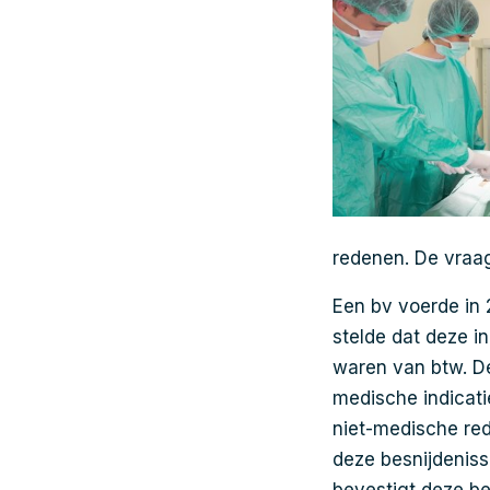
redenen. De vraag 
Een bv voerde in 
stelde dat deze i
waren van btw. De
medische indicati
niet-medische red
deze besnijdeniss