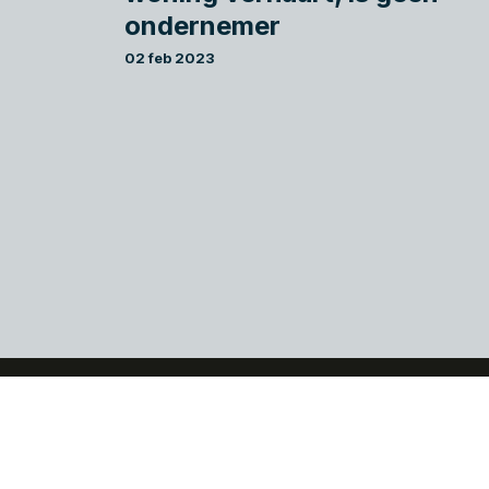
ondernemer
02 feb 2023
Als ondernemer wilt u
meer dan een goede