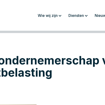
Wie wij zijn
Diensten
Nieu
Over ons
Jaarrekeningen/
rapportages
Werkwijze
Fiscaliteit
Team
Administratie
ondernemerschap 
Werken bij
Salaris en personeel
Advies
belasting