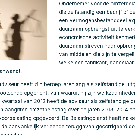
Ondernemer voor de omzetbelas
die zelfstandig een bedrijf of b
een vermogensbestanddeel exp
duurzaam opbrengst uit te verk
economische activiteit kenmerk
duurzaam streven naar opbreng
van middelen die zijn te vergel
welke een fabrikant, handelaar
aanwendt.
viseur heeft zijn beroep jarenlang als zelfstandige uit
nootschap opgericht, van waaruit hij zijn werkzaamheden
kwartaal van 2012 heeft de adviseur als zelfstandige
ijn aangiften omzetbelasting over de jaren 2013, 2014 en
 voorbelasting opgevoerd. De Belastingdienst heeft na e
de aanvankelijk verleende teruggaven gecorrigeerd do