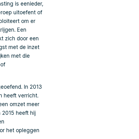
ting is eenieder,
eroep uitoefent of
loiteert om er
rijgen. Een
t zich door een
st met de inzet
ijken met die
 of
geoefend. In 2013
 heeft verricht.
 geen omzet meer
 2015 heeft hij
en
or het opleggen