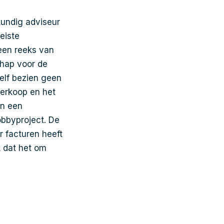
undig adviseur
eiste
 een reeks van
chap voor de
elf bezien geen
verkoop en het
an een
obbyproject. De
 facturen heeft
k dat het om