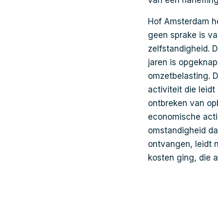
van een naheffin
Hof Amsterdam he
geen sprake is v
zelfstandigheid. 
jaren is opgekna
omzetbelasting. D
activiteit die lei
ontbreken van opb
economische activ
omstandigheid da
ontvangen, leidt 
kosten ging, die