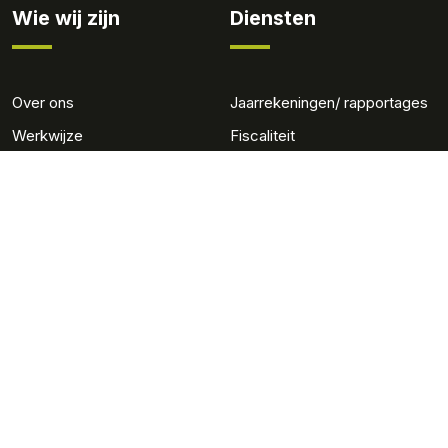
Wie wij zijn
Diensten
Over ons
Jaarrekeningen/ rapportages
Werkwijze
Fiscaliteit
Team
Administratie
Werken bij
Salaris en personeel
Advies
Gerritse MKB
Adviseurs
Nieuws
Contact