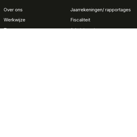
Over ons
Jaarrekeningen/ rapportages
Werkwijze
Fiscaliteit
Team
Administratie
Werken bij
Salaris en personeel
Advies
Gerritse MKB
Adviseurs
Nieuws
Contact
Inloggen klantportaal