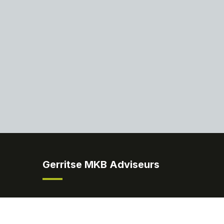
Gerritse MKB Adviseurs
tages
Nieuws
Contact