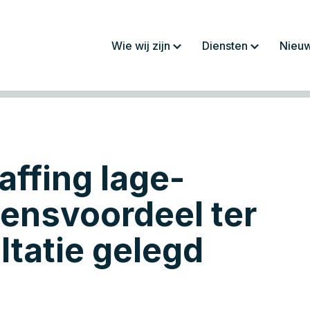
Wie wij zijn
Diensten
Nieu
Over ons
Jaarrekeningen/
rapportages
Werkwijze
Fiscaliteit
Team
Administratie
affing lage-
Werken bij
Salaris en personeel
Advies
ensvoordeel ter
ltatie gelegd