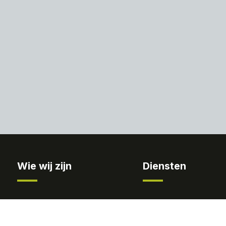
Wie wij zijn
Diensten
Over ons
Jaarrekeningen/ rappor
Werkwijze
Fiscaliteit