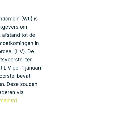
domein (Wtl) is
rkgevers om
 afstand tot de
emoetkomingen in
rdeel (LIV). De
svoorstel ter
 LIV per 1 januari
oorstel bevat
len. Deze zouden
eageren via
mein/b1